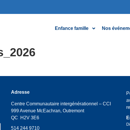
Enfance famille
Nos événem
s_2026
Adresse
P
a
Centre Communautaire intergénérationnel – CCI
r
999 Avenue McEachran, Outremont
QC H2V 3E6
E
Di
514 244 9710