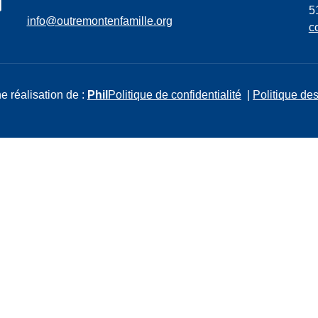
5
info@outremontenfamille.org
c
e réalisation de :
Phil
Politique de confidentialité
|
Politique des