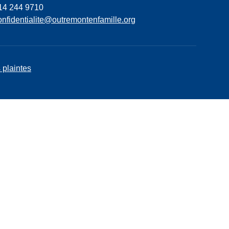
14 244 9710
onfidentialite@outremontenfamille.org
 plaintes