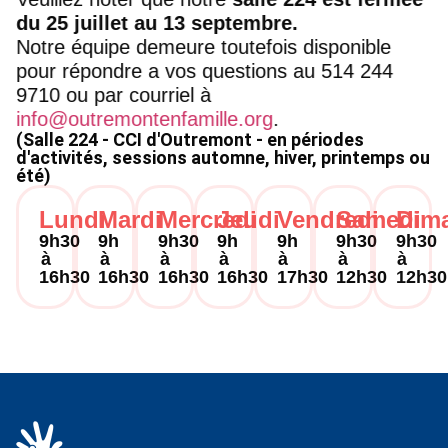
du 25 juillet au 13 septembre.
Notre équipe demeure toutefois disponible
pour répondre a vos questions au 514 244
9710 ou par courriel à
info@outremontenfamille.org
.
(Salle 224 - CCI d'Outremont - en périodes
d'activités, sessions automne, hiver, printemps ou
été)
Lundi
Mardi
Mercredi
Jeudi
Vendredi
Samedi
Dim
9h30
9h
9h30
9h
9h
9h30
9h30
à
à
à
à
à
à
à
16h30
16h30
16h30
16h30
17h30
12h30
12h30