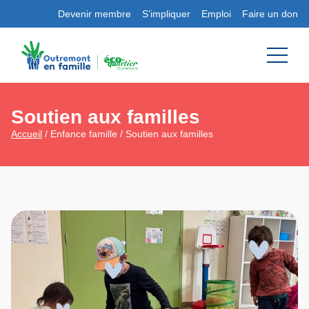
Devenir membre
S’impliquer
Emploi
Faire un don
Soutien aux familles
Accueil
/ Enfance famille / Soutien aux familles