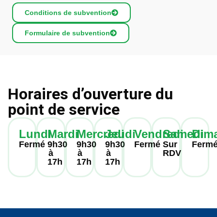
Conditions de subvention
Formulaire de subvention
Horaires d’ouverture du
point de service
Lundi
Mardi
Mercredi
Jeudi
Vendredi
Samedi
Dim
Fermé
9h30
9h30
9h30
Fermé
Sur
Ferm
à
à
à
RDV
17h
17h
17h