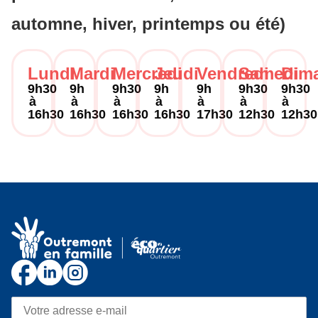
automne, hiver, printemps ou été)
Lundi
Mardi
Mercredi
Jeudi
Vendredi
Samedi
Dim
9h30
9h
9h30
9h
9h
9h30
9h30
à
à
à
à
à
à
à
16h30
16h30
16h30
16h30
17h30
12h30
12h30