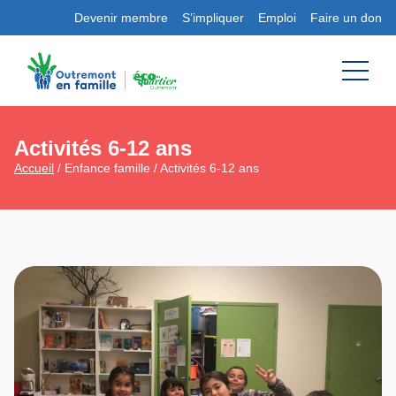
Devenir membre
S’impliquer
Emploi
Faire un don
Activités 6-12 ans
Accueil
/ Enfance famille / Activités 6-12 ans