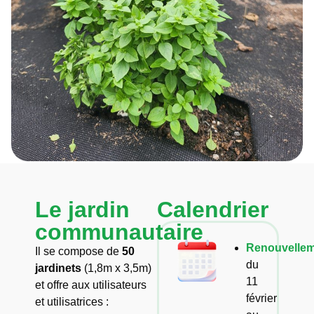
Le jardin
Calendrier
communautaire
Renouvellem
Il se compose de
50
du
jardinets
(1,8m x 3,5m)
11
et offre aux utilisateurs
février
et utilisatrices :