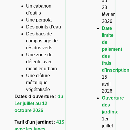
au
Un cabanon
28
d’outils
février
Une pergola
2026
Des points d’eau
Date
Des bacs de
limite
compostage de
de
résidus verts
paiement
Une zone de
des
détente avec
frais
mobilier urbain
d’inscription
Une clôture
15
métallique
avril
végétalisée
2026
Dates d’ouverture
:
du
Ouverture
1er juillet au 12
des
octobre 2026
jardins:
1er
Tarif d’un jardinet
:
41$
juillet
avec les taxes