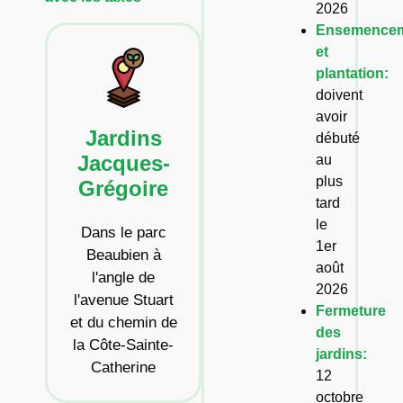
2026
Ensemence
et
plantation:
doivent
avoir
Jardins
débuté
Jacques-
au
plus
Grégoire
tard
le
Dans le parc
1er
Beaubien à
août
l'angle de
2026
l'avenue Stuart
Fermeture
et du chemin de
des
la Côte-Sainte-
jardins:
Catherine
12
octobre