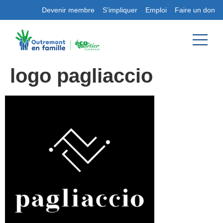
Devenir membre
S’impliquer
Emploi
Faire un don
logo pagliaccio