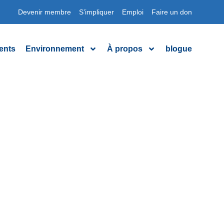
Devenir membre
S’impliquer
Emploi
Faire un don
ents
Environnement
À propos
blogue