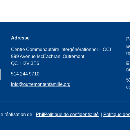
Adresse
P
a
Centre Communautaire intergénérationnel – CCI
r
999 Avenue McEachran, Outremont
QC H2V 3E6
E
Di
514 244 9710
5
info@outremontenfamille.org
c
e réalisation de :
Phil
Politique de confidentialité
|
Politique des