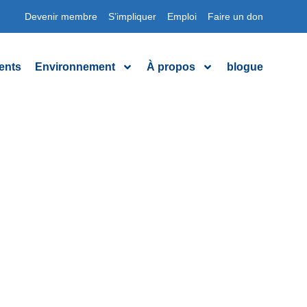
Devenir membre
S’impliquer
Emploi
Faire un don
ents
Environnement
À propos
blogue