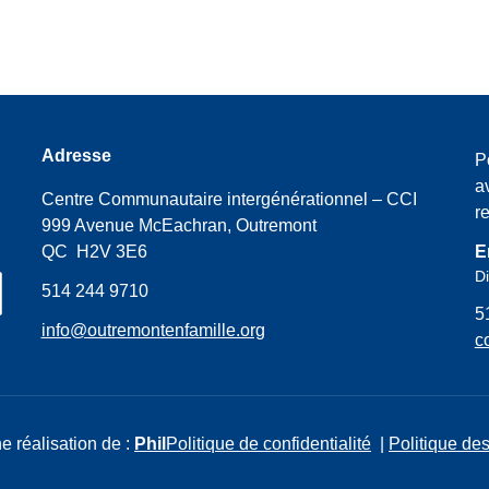
Adresse
P
a
Centre Communautaire intergénérationnel – CCI
r
999 Avenue McEachran, Outremont
QC H2V 3E6
E
Di
514 244 9710
5
info@outremontenfamille.org
c
e réalisation de :
Phil
Politique de confidentialité
|
Politique des