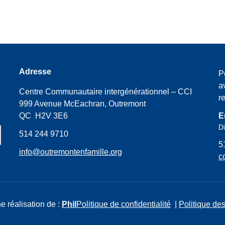
Adresse
P
a
Centre Communautaire intergénérationnel – CCI
r
999 Avenue McEachran, Outremont
QC H2V 3E6
E
Di
514 244 9710
5
info@outremontenfamille.org
c
e réalisation de :
Phil
Politique de confidentialité
|
Politique des