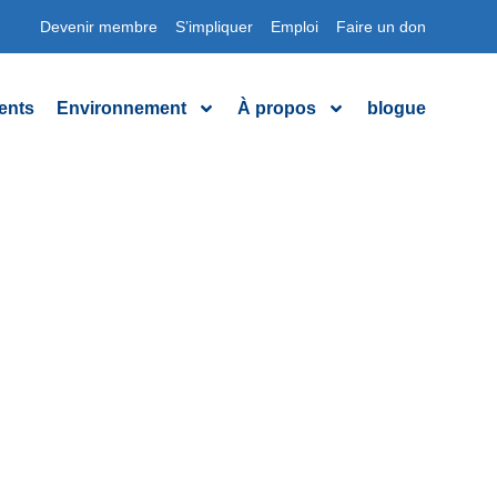
Devenir membre
S’impliquer
Emploi
Faire un don
ents
Environnement
À propos
blogue