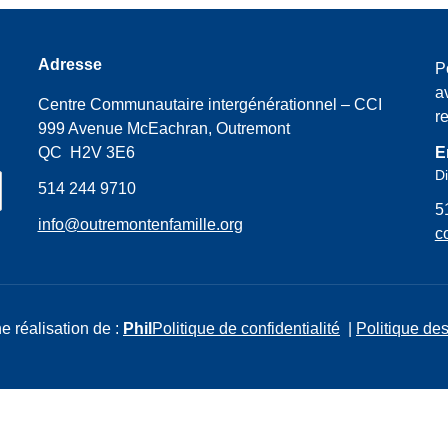
Adresse
P
a
Centre Communautaire intergénérationnel – CCI
r
999 Avenue McEachran, Outremont
QC H2V 3E6
E
Di
514 244 9710
5
info@outremontenfamille.org
c
e réalisation de :
Phil
Politique de confidentialité
|
Politique des