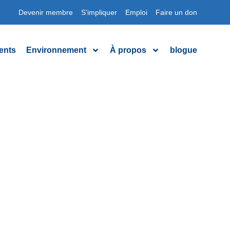
Devenir membre
S’impliquer
Emploi
Faire un don
ents
Environnement
À propos
blogue