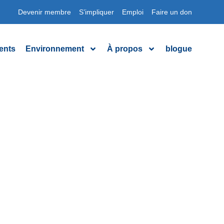
Devenir membre
S’impliquer
Emploi
Faire un don
ents
Environnement
À propos
blogue