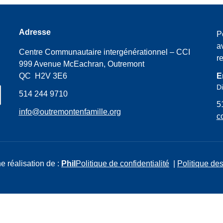
Adresse
P
a
Centre Communautaire intergénérationnel – CCI
r
999 Avenue McEachran, Outremont
QC H2V 3E6
E
Di
514 244 9710
5
info@outremontenfamille.org
c
e réalisation de :
Phil
Politique de confidentialité
|
Politique des