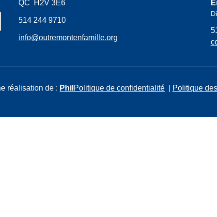
QC H2V 3E6
E
Di
514 244 9710
5
info@outremontenfamille.org
c
e réalisation de :
Phil
Politique de confidentialité
|
Politique des