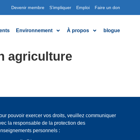
Devenir membre
S’impliquer
Emploi
Faire un don
ents
Environnement
À propos
blogue
n agriculture
our pouvoir exercer vos droits, veuillez communiquer
vec la responsable de la protection des
enseignements personnels :