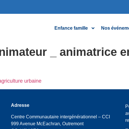
Enfance famille
Nos événem
nimateur _ animatrice e
agriculture urbaine
Adresse
P
a
Centre Communautaire intergénérationnel – CCI
r
999 Avenue McEachran, Outremont