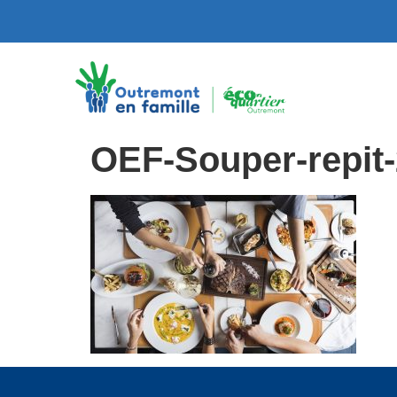
OEF-Souper-repit