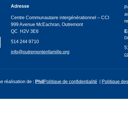
Adresse
P
a
Centre Communautaire intergénérationnel – CCI
r
999 Avenue McEachran, Outremont
QC H2V 3E6
E
Di
514 244 9710
5
info@outremontenfamille.org
c
e réalisation de :
Phil
Politique de confidentialité
|
Politique des