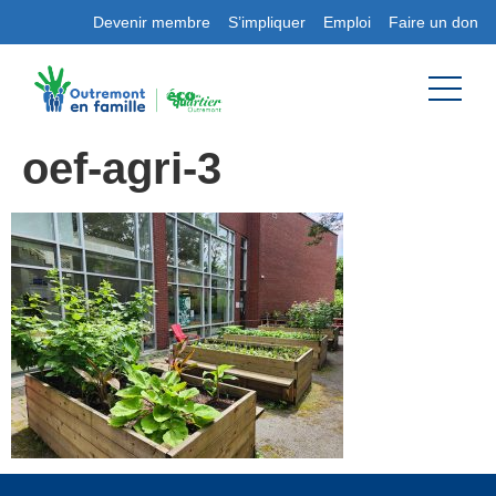
Devenir membre
S’impliquer
Emploi
Faire un don
oef-agri-3