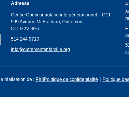
Adresse
P
a
Centre Communautaire intergénérationnel – CCI
r
999 Avenue McEachran, Outremont
QC H2V 3E6
E
Di
514 244 9710
5
info@outremontenfamille.org
c
e réalisation de :
Phil
Politique de confidentialité
|
Politique des