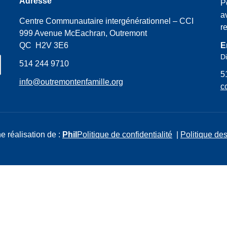
Adresse
P
a
Centre Communautaire intergénérationnel – CCI
r
999 Avenue McEachran, Outremont
QC H2V 3E6
E
Di
514 244 9710
5
info@outremontenfamille.org
c
e réalisation de :
Phil
Politique de confidentialité
|
Politique des