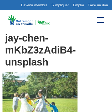
Devenir membre
S’impliquer
Emploi
Faire un don
jay-chen-
mKbZ3zAdiB4-
unsplash