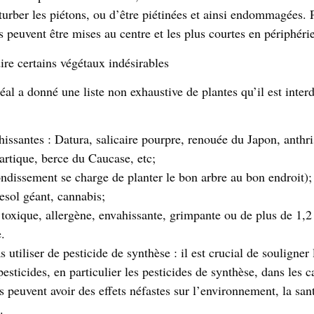
turber les piétons, ou d’être piétinées et ainsi endommagées. P
s peuvent être mises au centre et les plus courtes en périphérie
ire certains végétaux indésirables
al a donné une liste non exhaustive de plantes qu’il est inter
:
hissantes : Datura, salicaire pourpre, renouée du Japon, anthr
artique, berce du Caucase, etc;
ondissement se charge de planter le bon arbre au bon endroit);
esol géant, cannabis;
 toxique, allergène, envahissante, grimpante ou de plus de 1,2
.
 utiliser de pesticide de synthèse :
il est crucial de souligner
pesticides, en particulier les pesticides de synthèse, dans les 
 peuvent avoir des effets néfastes sur l’environnement, la san
.