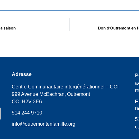
la saison
Don d’Outremont en fa
Adresse
P
a
Centre Communautaire intergénérationnel – CCI
r
999 Avenue McEachran, Outremont
QC H2V 3E6
E
Di
514 244 9710
5
info@outremontenfamille.org
c