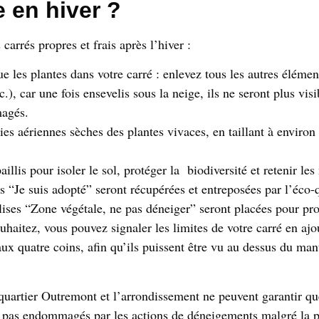
e en hiver ?
 carrés propres et frais après l’hiver :
e les plantes dans votre carré : enlevez tous les autres élémen
c.), car une fois ensevelis sous la neige, ils ne seront plus visi
agés.
ties aériennes sèches des plantes vivaces, en taillant à enviro
illis pour isoler le sol, protéger la biodiversité et retenir les
s “Je suis adopté” seront récupérées et entreposées par l’éco-q
lises “Zone végétale, ne pas déneiger” seront placées pour pro
uhaitez, vous pouvez signaler les limites de votre carré en ajo
aux quatre coins, afin qu’ils puissent être vu au dessus du ma
uartier Outremont et l’arrondissement ne peuvent garantir que
t pas endommagés par les actions de déneigements malgré la p