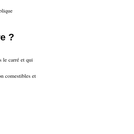
blique
re ?
 le carré et qui
on comestibles et