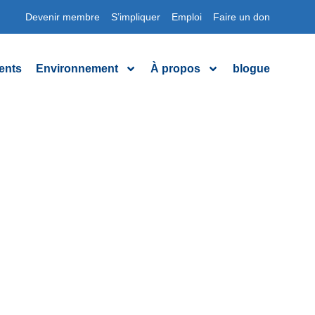
Devenir membre
S’impliquer
Emploi
Faire un don
ents
Environnement
À propos
blogue