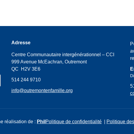
Adresse
P
a
Centre Communautaire intergénérationnel – CCI
r
999 Avenue McEachran, Outremont
QC H2V 3E6
E
Di
514 244 9710
5
info@outremontenfamille.org
c
e réalisation de :
Phil
Politique de confidentialité
|
Politique des