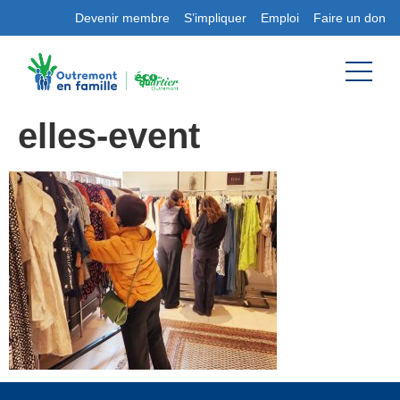
Devenir membre
S’impliquer
Emploi
Faire un don
elles-event