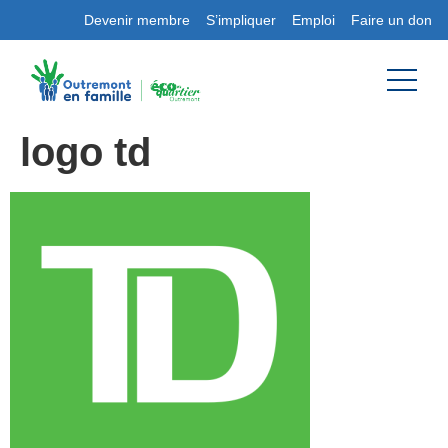
Devenir membre
S’impliquer
Emploi
Faire un don
logo td