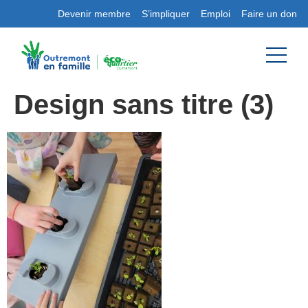
Devenir membre
S’impliquer
Emploi
Faire un don
Design sans titre (3)