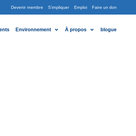
Devenir membre
S’impliquer
Emploi
Faire un don
ents
Environnement
À propos
blogue