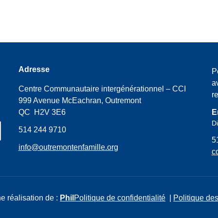
Adresse
P
a
Centre Communautaire intergénérationnel – CCI
r
999 Avenue McEachran, Outremont
QC H2V 3E6
E
Di
514 244 9710
5
info@outremontenfamille.org
c
e réalisation de :
Phil
Politique de confidentialité
|
Politique des