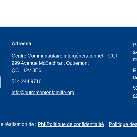
Adresse
P
a
Centre Communautaire intergénérationnel – CCI
r
999 Avenue McEachran, Outremont
QC H2V 3E6
E
Di
514 244 9710
5
info@outremontenfamille.org
c
e réalisation de :
Phil
Politique de confidentialité
|
Politique des