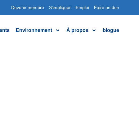
Devenir membre
S’impliquer
Emploi
Faire un don
ents
Environnement
À propos
blogue