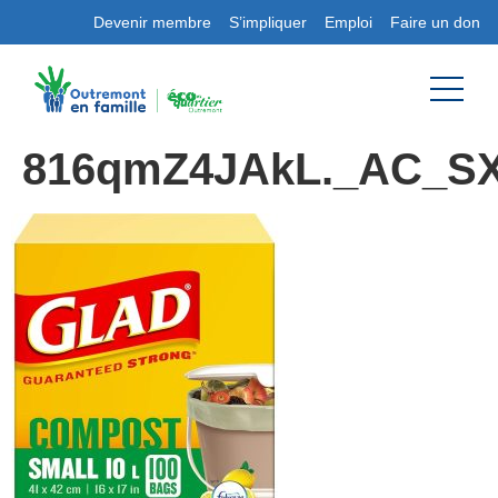
Devenir membre
S’impliquer
Emploi
Faire un don
816qmZ4JAkL._AC_S