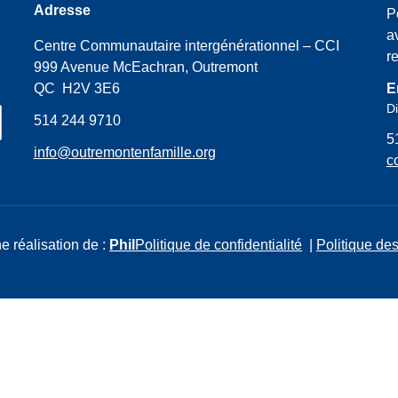
Adresse
P
a
Centre Communautaire intergénérationnel – CCI
r
999 Avenue McEachran, Outremont
QC H2V 3E6
E
Di
514 244 9710
5
info@outremontenfamille.org
c
e réalisation de :
Phil
Politique de confidentialité
|
Politique des