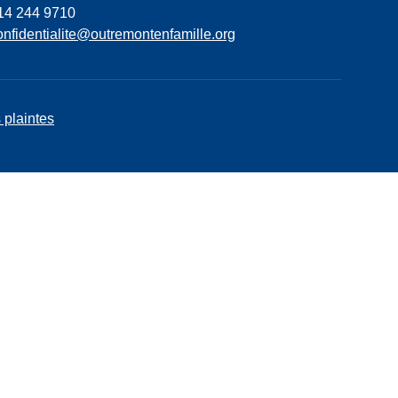
14 244 9710
onfidentialite@outremontenfamille.org
 plaintes