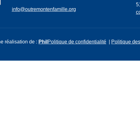
5
info@outremontenfamille.org
c
e réalisation de :
Phil
Politique de confidentialité
|
Politique des