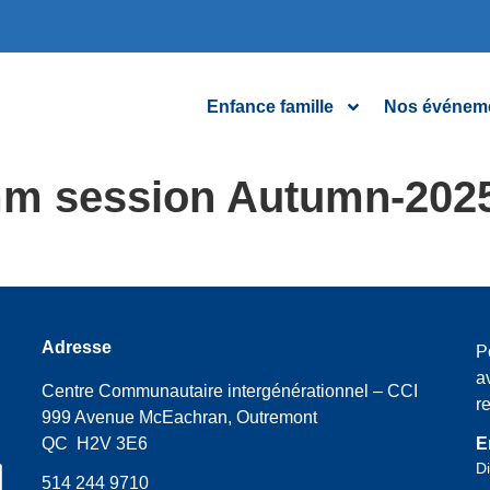
Enfance famille
Nos événem
amm session Autumn-202
Adresse
P
a
Centre Communautaire intergénérationnel – CCI
r
999 Avenue McEachran, Outremont
QC H2V 3E6
E
Di
514 244 9710