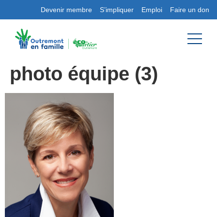
Devenir membre
S’impliquer
Emploi
Faire un don
photo équipe (3)