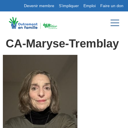
Devenir membre
S’impliquer
Emploi
Faire un don
CA-Maryse-Tremblay