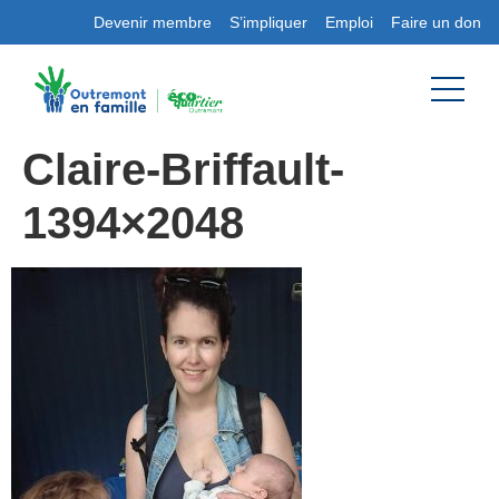
Devenir membre
S’impliquer
Emploi
Faire un don
Claire-Briffault-
1394×2048