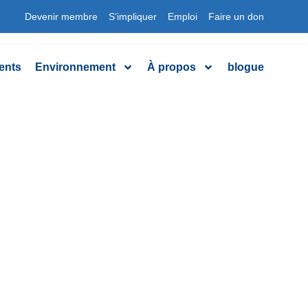
Devenir membre
S’impliquer
Emploi
Faire un don
ents
Environnement
À propos
blogue