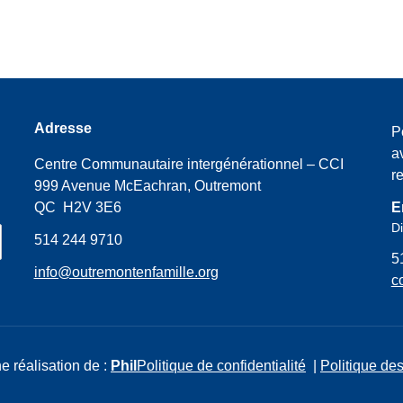
Adresse
P
a
Centre Communautaire intergénérationnel – CCI
r
999 Avenue McEachran, Outremont
QC H2V 3E6
E
Di
514 244 9710
5
info@outremontenfamille.org
c
e réalisation de :
Phil
Politique de confidentialité
|
Politique des