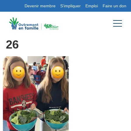
Devenir membre
S’impliquer
Emploi
Faire un don
26