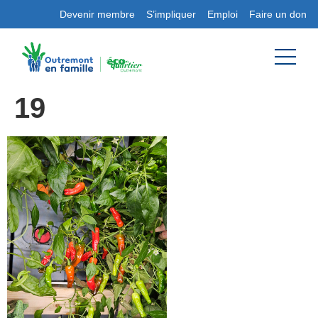
Devenir membre
S’impliquer
Emploi
Faire un don
19