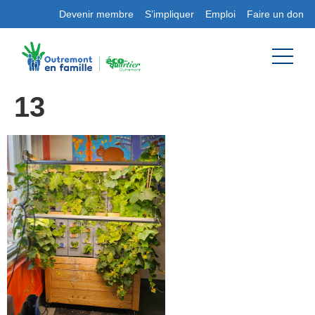
Devenir membre
S’impliquer
Emploi
Faire un don
13