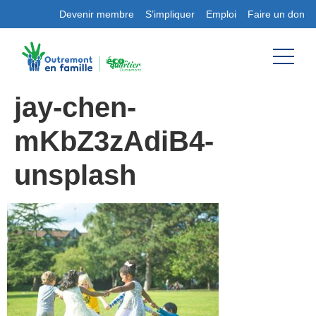
Devenir membre
S’impliquer
Emploi
Faire un don
jay-chen-
mKbZ3zAdiB4-
unsplash