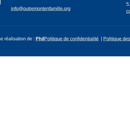
5
info@outremontenfamille.org
c
e réalisation de :
Phil
Politique de confidentialité
|
Politique des