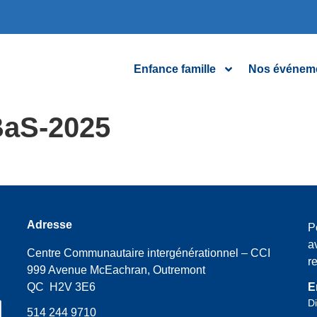
Enfance famille
Nos événem
BaS-2025
Adresse
P
a
Centre Communautaire intergénérationnel – CCI
r
999 Avenue McEachran, Outremont
QC H2V 3E6
E
Di
514 244 9710