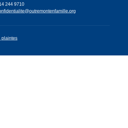
14 244 9710
onfidentialite@outremontenfamille.org
 plaintes