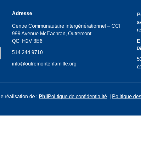
Adresse
P
a
Centre Communautaire intergénérationnel – CCI
r
999 Avenue McEachran, Outremont
QC H2V 3E6
E
Di
514 244 9710
5
info@outremontenfamille.org
c
e réalisation de :
Phil
Politique de confidentialité
|
Politique des