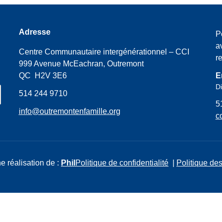
Adresse
P
a
Centre Communautaire intergénérationnel – CCI
r
999 Avenue McEachran, Outremont
QC H2V 3E6
E
Di
514 244 9710
5
info@outremontenfamille.org
c
e réalisation de :
Phil
Politique de confidentialité
|
Politique des