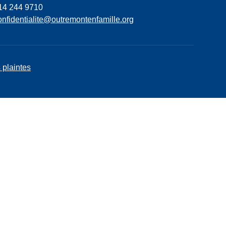
14 244 9710
onfidentialite@outremontenfamille.org
 plaintes