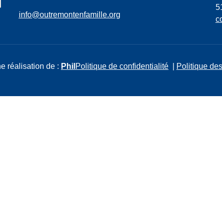
5
info@outremontenfamille.org
c
e réalisation de :
Phil
Politique de confidentialité
|
Politique des