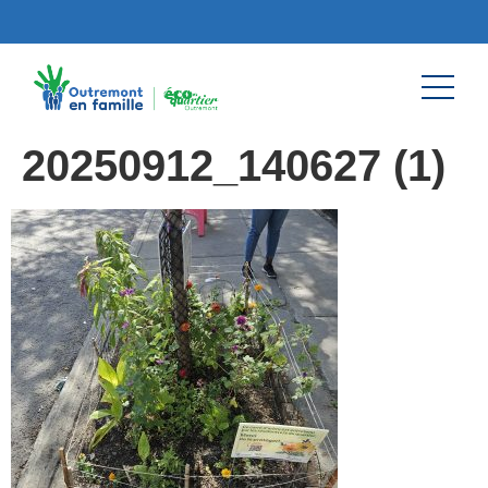
20250912_140627 (1)